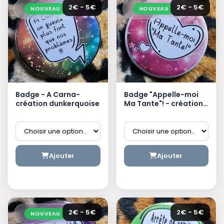
2€ - 5€
2€ - 5€
NOUVEAU
NOUVEAU
Badge - A Carna-
Badge "Appelle-moi
création dunkerquoise
Ma Tante"! - création
dunkerquoise
Ajouter
Ajouter
2€ - 5€
2€ - 5€
NOUVEAU