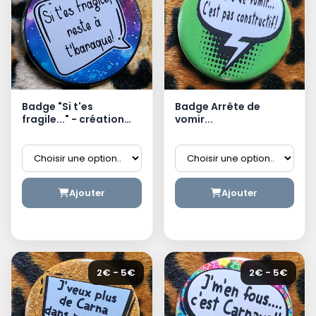
Badge "Si t'es
Badge Arrête de
fragile..." - création
vomir...
dunkerquoise
Ajouter
Ajouter
2€ - 5€
2€ - 5€