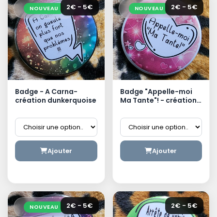
2€ - 5€
2€ - 5€
NOUVEAU
NOUVEAU
Badge - A Carna-
Badge "Appelle-moi
création dunkerquoise
Ma Tante"! - création
dunkerquoise
Ajouter
Ajouter
2€ - 5€
2€ - 5€
NOUVEAU