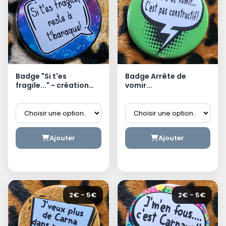
Badge "Si t'es
Badge Arrête de
fragile..." - création
vomir...
dunkerquoise
Ajouter
Ajouter
2€ - 5€
2€ - 5€