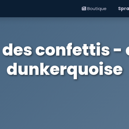
Boutique
Spra
des confettis -
dunkerquoise