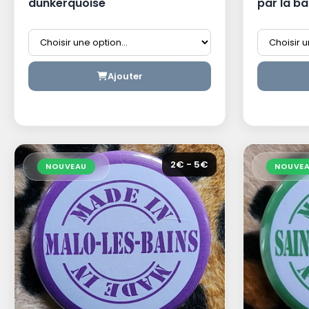
dunkerquoise
par la ba
dunkerqu
Ajouter
2€ - 5€
NOUVEAU
NOUVE