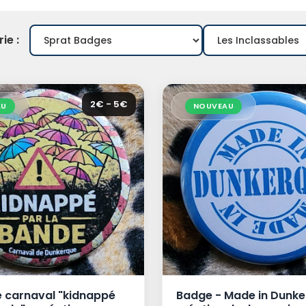
ie :
2€ - 5€
AU
NOUVEAU
 carnaval "kidnappé
Badge - Made in Dunke