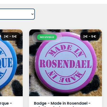
2€ - 5€
2€ - 5€
NOUVEAU
rque -
Badge - Made in Rosendael -