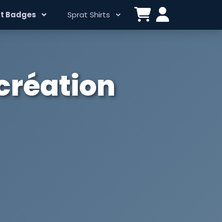
t Badges
Sprat Shirts
 création