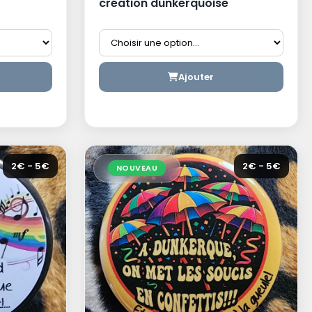
création dunkerquoise
Ajouter
2€ - 5€
2€ - 5€
NOUVEAU