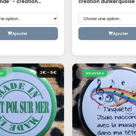
nde" - création
création dunkerquoise
oise
Ajouter
Ajouter
2€ - 5€
AU
NOUVEAU