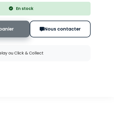
En stock
panier
Nous contacter
elay ou Click & Collect