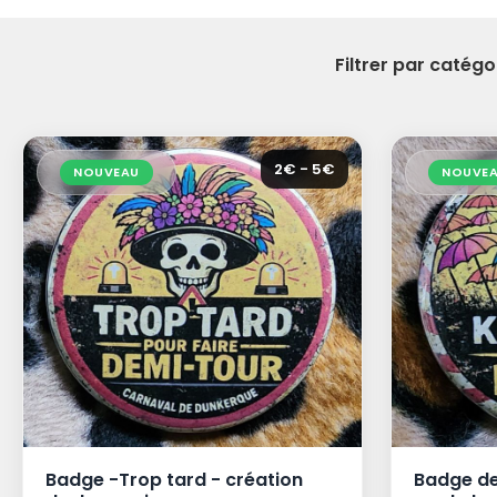
Filtrer par catégor
2€ - 5€
NOUVEAU
NOUVE
Badge -Trop tard - création
Badge de