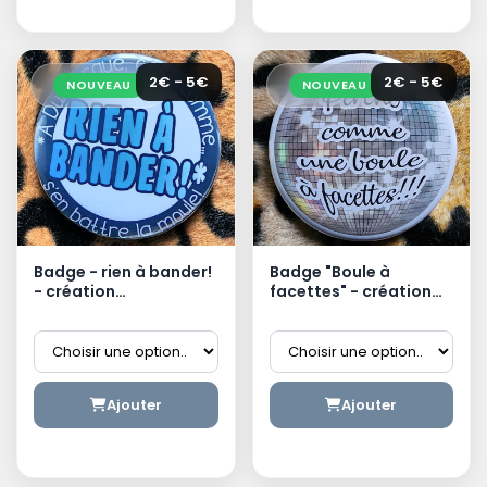
2€ - 5€
2€ - 5€
NOUVEAU
NOUVEAU
Badge - rien à bander!
Badge "Boule à
- création
facettes" - création
dunkerquoise
dunkerquoise
Ajouter
Ajouter