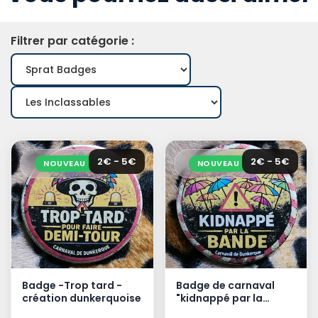
Filtrer par catégorie :
2€ - 5€
2€ - 5€
NOUVEAU
NOUVEAU
Badge -Trop tard -
Badge de carnaval
création dunkerquoise
"kidnappé par la
bande" - création