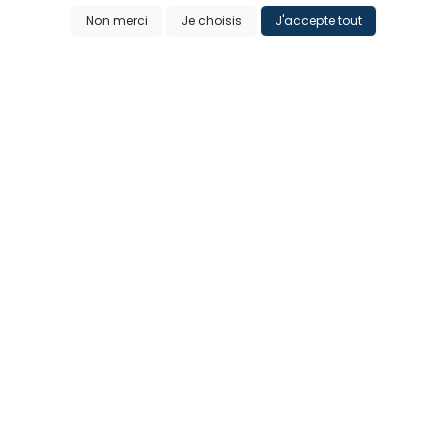
Badge libre comme la
Badge Il est où
Non merci
Je choisis
J'accepte tout
bière
l'apéro...
Ajouter
Ajouter
2€ - 5€
2€ - 5€
Badge Jean Bartifice
Badge Jean
Bardaniel's