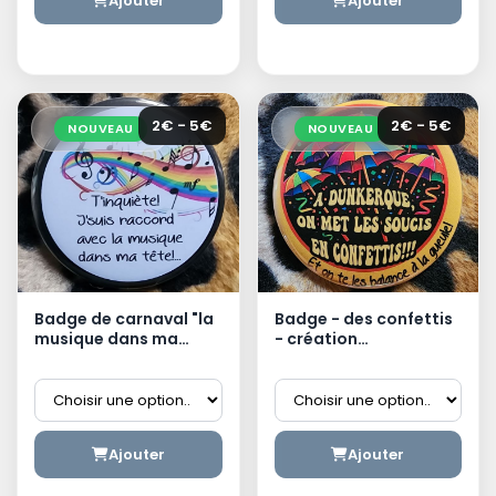
Ajouter
Ajouter
2€ - 5€
2€ - 5€
NOUVEAU
NOUVEAU
Badge de carnaval "la
Badge - des confettis
musique dans ma
- création
tête" - création
dunkerquoise
dunkerquoise
Ajouter
Ajouter