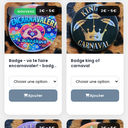
2€ - 5€
2€ - 5€
NOUVEAU
Badge - va te faire
Badge king of
encarnavaler! - badge
carnaval
dunkerquois
Ajouter
Ajouter
2€ - 5€
2€ - 5€