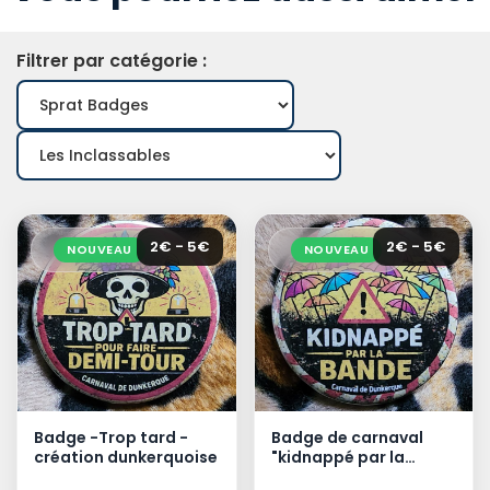
Filtrer par catégorie :
2€ - 5€
2€ - 5€
NOUVEAU
NOUVEAU
Badge -Trop tard -
Badge de carnaval
création dunkerquoise
"kidnappé par la
bande" - création