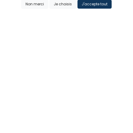
Badge libre comme la
Badge Il est où
Non merci
Je choisis
J'accepte tout
bière
l'apéro...
Ajouter
Ajouter
2€ - 5€
2€ - 5€
Badge Jean Bartifice
Badge Jean
Bardaniel's