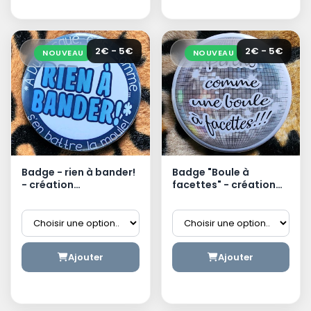
2€ - 5€
2€ - 5€
NOUVEAU
NOUVEAU
Badge - rien à bander!
Badge "Boule à
- création
facettes" - création
dunkerquoise
dunkerquoise
Ajouter
Ajouter