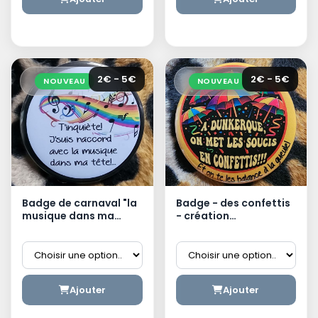
2€ - 5€
2€ - 5€
NOUVEAU
NOUVEAU
Badge de carnaval "la
Badge - des confettis
musique dans ma
- création
tête" - création
dunkerquoise
dunkerquoise
Ajouter
Ajouter