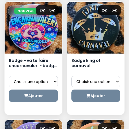
2€ - 5€
2€ - 5€
NOUVEAU
Badge - va te faire
Badge king of
encarnavaler! - badge
carnaval
dunkerquois
Ajouter
Ajouter
2€ - 5€
2€ - 5€