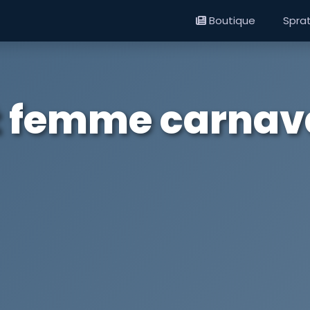
Boutique
Spra
t femme carnava