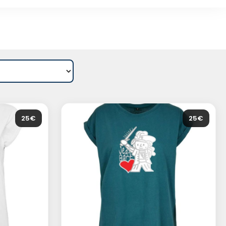
25€
25€