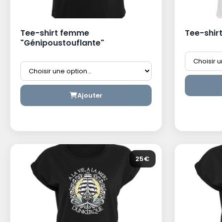
Tee-shirt femme
Tee-shir
"Génipoustouflante"
Ajouter
25€