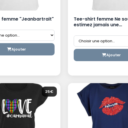
t femme "Jeanbartrait"
Tee-shirt femme Ne so
estimez jamais une
Dunkerquoise
Ajouter
Ajouter
25€