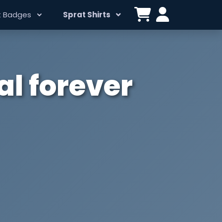
t Badges
Sprat Shirts
l forever