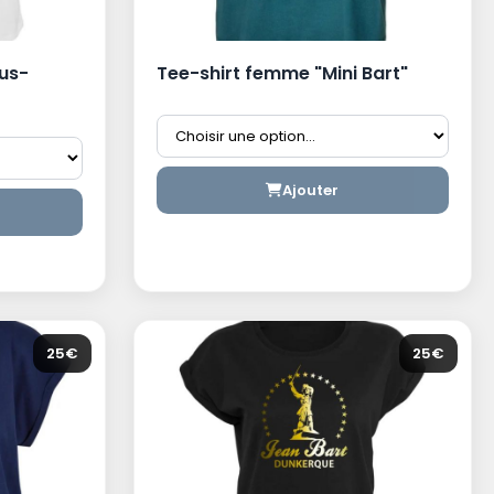
us-
Tee-shirt femme "Mini Bart"
Ajouter
25€
25€