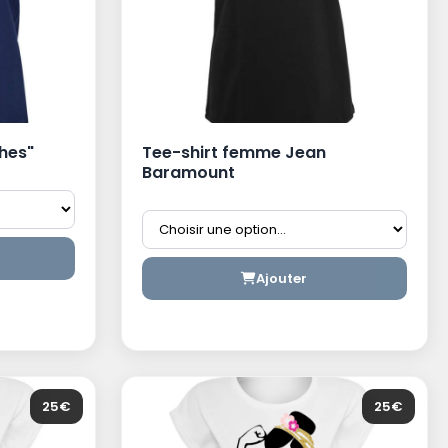
hes"
Tee-shirt femme Jean
Baramount
Ajouter
25€
25€