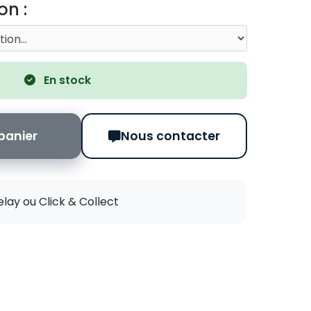
on :
En stock
panier
Nous contacter
elay ou Click & Collect