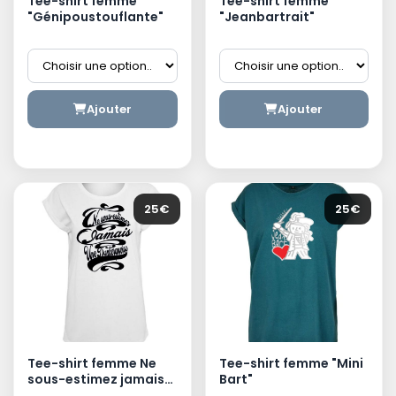
Tee-shirt femme
Tee-shirt femme
"Génipoustouflante"
"Jeanbartrait"
Ajouter
Ajouter
25€
25€
Tee-shirt femme Ne
Tee-shirt femme "Mini
sous-estimez jamais
Bart"
une Dunkerquoise