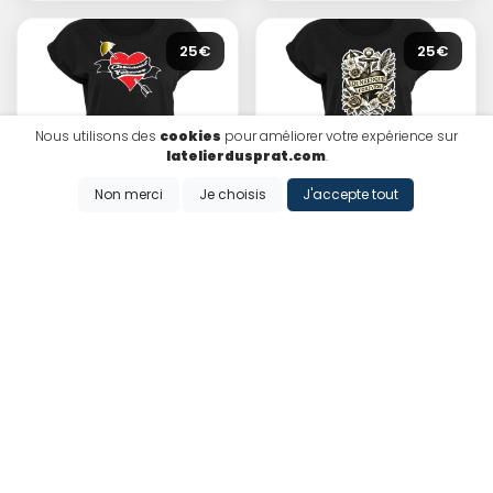
25€
25€
Nous utilisons des
cookies
pour améliorer votre expérience sur
latelierdusprat.com
.
Non merci
Je choisis
J'accepte tout
Tee-shirt femme
Tee-shirt femme
carnaval forever
"Tatoo"
Ajouter
Ajouter