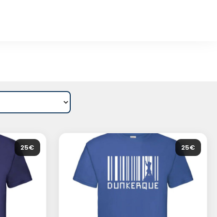
25€
25€