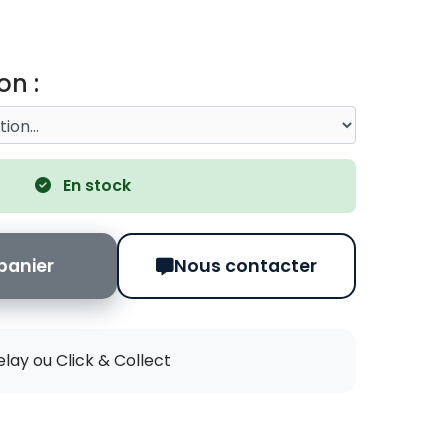
on :
En stock
panier
Nous contacter
elay ou Click & Collect