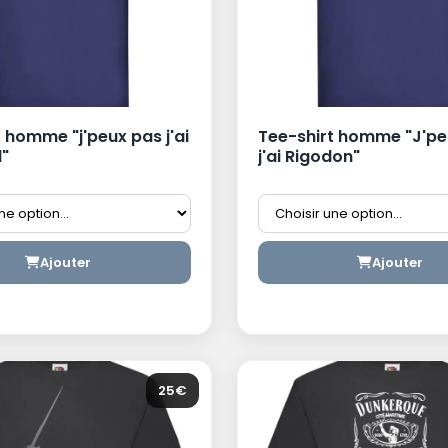
 homme "j'peux pas j'ai
Tee-shirt homme "J'pe
"
j'ai Rigodon"
Ajouter
Ajouter
25€