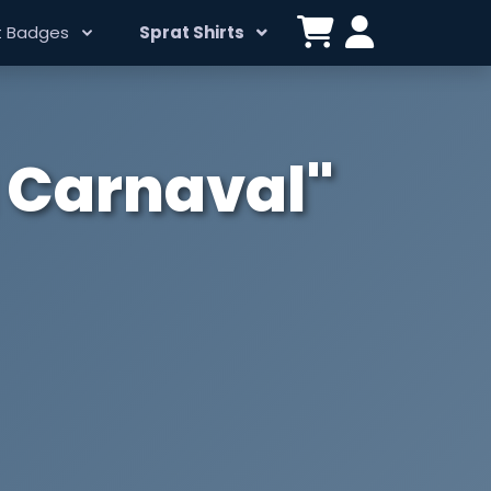
t Badges
Sprat Shirts
 Carnaval"