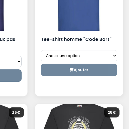
ux pas
Tee-shirt homme "Code Bart"
Ajouter
25€
25€