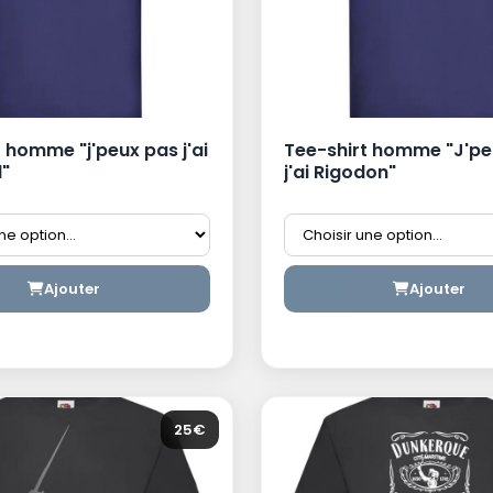
 homme "j'peux pas j'ai
Tee-shirt homme "J'pe
"
j'ai Rigodon"
Ajouter
Ajouter
25€