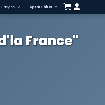
t Badges
Sprat Shirts
d'la France"