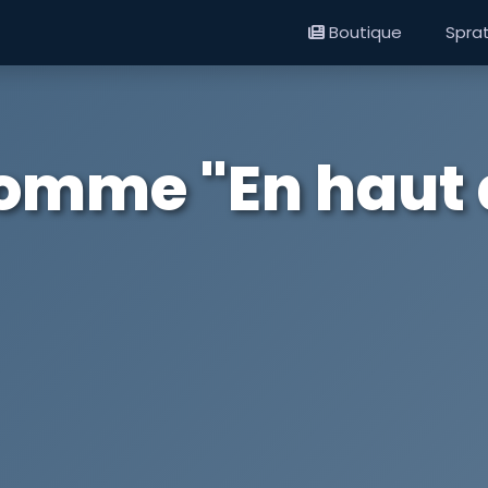
Boutique
Spra
omme "En haut 