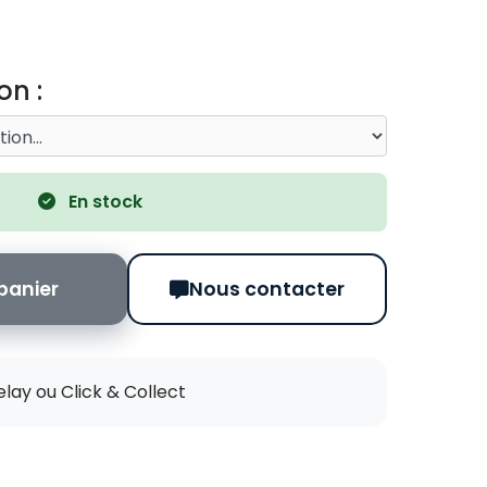
on :
En stock
panier
Nous contacter
elay ou Click & Collect