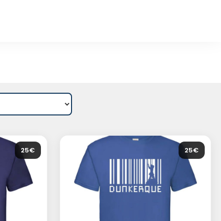
25€
25€