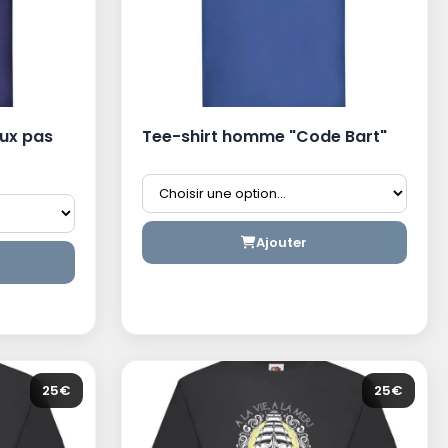
ux pas
Tee-shirt homme "Code Bart"
Ajouter
25€
25€