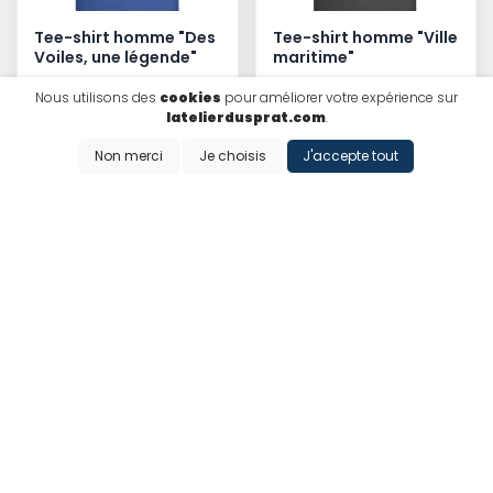
Tee-shirt homme "Des
Tee-shirt homme "Ville
Voiles, une légende"
maritime"
Nous utilisons des
cookies
pour améliorer votre expérience sur
latelierdusprat.com
.
Non merci
Je choisis
J'accepte tout
Ajouter
Ajouter
25€
Tee-shirt homme