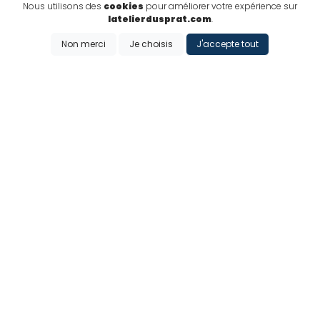
Nous utilisons des
cookies
pour améliorer votre expérience sur
latelierdusprat.com
.
Ajouter
Ajouter
Non merci
Je choisis
J'accepte tout
25€
Tee-shirt homme
"DKloud"